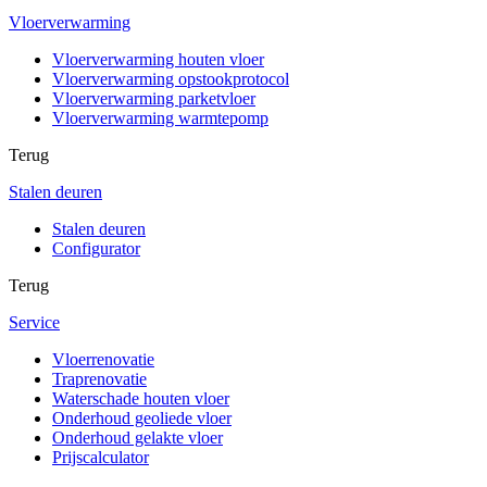
Vloerverwarming
Vloerverwarming houten vloer
Vloerverwarming opstookprotocol
Vloerverwarming parketvloer
Vloerverwarming warmtepomp
Terug
Stalen deuren
Stalen deuren
Configurator
Terug
Service
Vloerrenovatie
Traprenovatie
Waterschade houten vloer
Onderhoud geoliede vloer
Onderhoud gelakte vloer
Prijscalculator