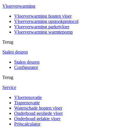
Vloerverwarming
Vloerverwarming houten vloer
Vloerverwarming opstookprotocol
Vloerverwarming parketvloer
Vloerverwarming warmtepomp
Terug
Stalen deuren
Stalen deuren
Configurator
Terug
Service
Vloerrenovatie
Traprenovatie
Waterschade houten vloer
Onderhoud geoliede vloer
Onderhoud gelakte vloer
Prijscalculator