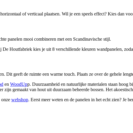
horizontaal of verticaal plaatsen. Wil je een speels effect? Kies dan voo
lichte panelen mooi combineren met een Scandinavische stijl.
 De Houtfabriek kies je uit 8 verschillende kleuren wandpanelen, zodat e
. Dit geeft de ruimte een warme touch. Plaats ze over de gehele lengt
od
en
WoodUp
p. Duurzaamheid en natuurlijke materialen staan hoog bi
 zijn gemaakt van hout uit duurzaam beheerde bossen. Het akoestische 
a onze
webshop
. Eerst meer weten en de panelen in het echt zien? Je b