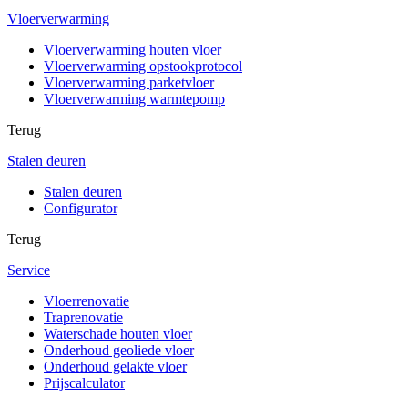
Vloerverwarming
Vloerverwarming houten vloer
Vloerverwarming opstookprotocol
Vloerverwarming parketvloer
Vloerverwarming warmtepomp
Terug
Stalen deuren
Stalen deuren
Configurator
Terug
Service
Vloerrenovatie
Traprenovatie
Waterschade houten vloer
Onderhoud geoliede vloer
Onderhoud gelakte vloer
Prijscalculator