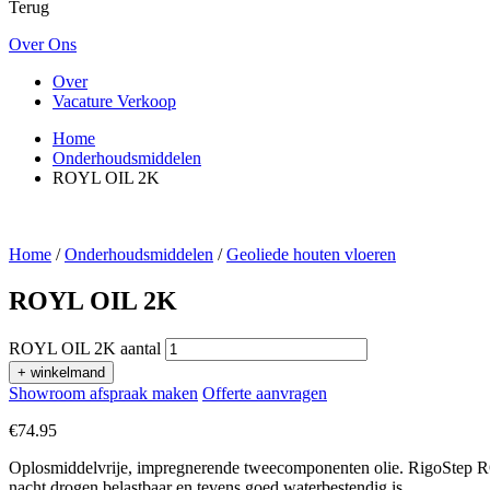
Terug
Over Ons
Over
Vacature Verkoop
Home
Onderhoudsmiddelen
ROYL OIL 2K
Home
/
Onderhoudsmiddelen
/
Geoliede houten vloeren
ROYL OIL 2K
ROYL OIL 2K aantal
+ winkelmand
Showroom afspraak maken
Offerte aanvragen
€
74.95
Oplosmiddelvrije, impregnerende tweecomponenten olie. RigoStep ROY
nacht drogen belastbaar en tevens goed waterbestendig is.