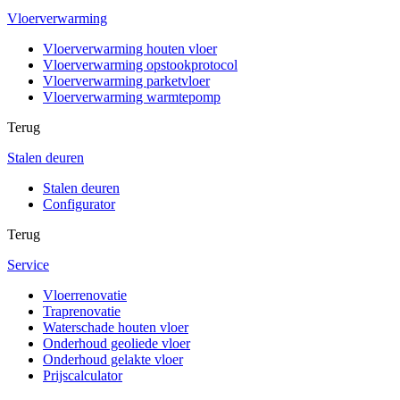
Vloerverwarming
Vloerverwarming houten vloer
Vloerverwarming opstookprotocol
Vloerverwarming parketvloer
Vloerverwarming warmtepomp
Terug
Stalen deuren
Stalen deuren
Configurator
Terug
Service
Vloerrenovatie
Traprenovatie
Waterschade houten vloer
Onderhoud geoliede vloer
Onderhoud gelakte vloer
Prijscalculator