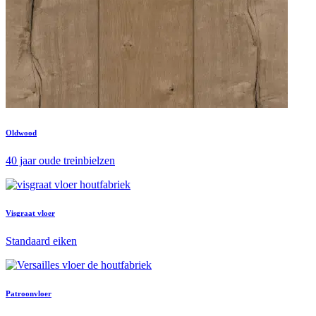
Oldwood
40 jaar oude treinbielzen
Visgraat vloer
Standaard eiken
Patroonvloer